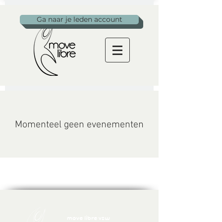
Ga naar je leden account
Momenteel geen evenementen
move libre vzw