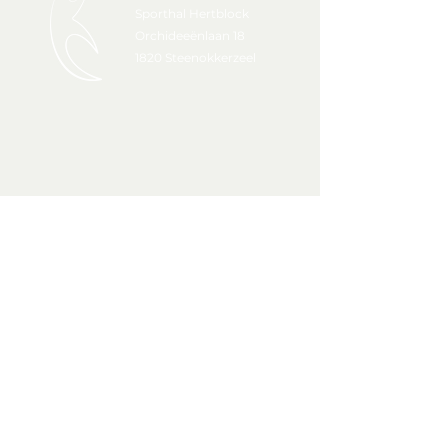
Sporthal Hertblock
Orchideeënlaan 18
1820 Steenokkerzeel
movelibre@gmail.com
Bank Fortis
001-1072255-93
IBAN: BE98 0011 0722 5593
BIC: GE BA BE BB
© 2022