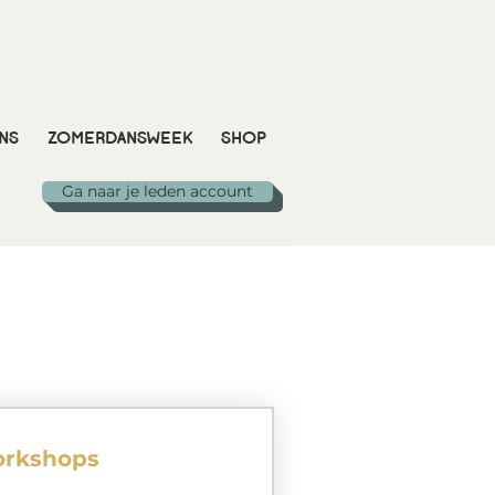
NS
ZOMERDANSWEEK
SHOP
Ga naar je leden account
orkshops