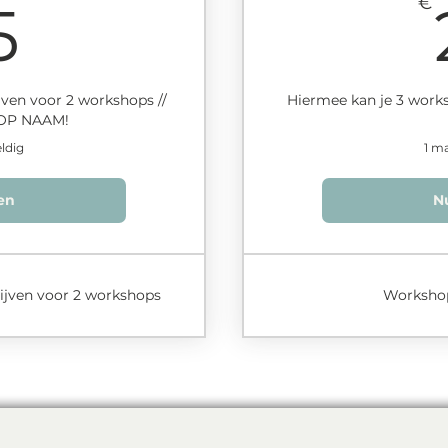
15€
€
5
ijven voor 2 workshops //
Hiermee kan je 3 works
OP NAAM!
ldig
1 m
en
N
hrijven voor 2 workshops
Workshop 