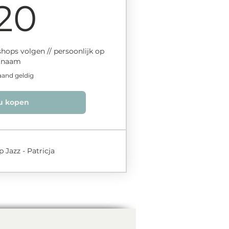
20€
20
hops volgen // persoonlijk op
naam
aand geldig
u kopen
Jazz - Patricja