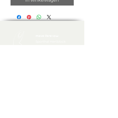
In winkelwagen
move libre vzw
Sporthal Hertblock
Orchideeënlaan 18
1820 Steenokkerzeel
movelibre@gmail.com
Bank Fortis
001-1072255-93
IBAN: BE98 0011 0722 5593
BIC: GE BA BE BB